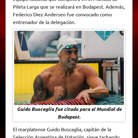
A
r
e
o
n
i
F
Pileta Larga que se realizará en Budapest. Además,
p
a
r
o
g
n
r
p
m
k
e
k
i
Federico Diez Andersen fue convocado como
r
e
entrenador de la delegación.
n
d
l
y
Guido Buscaglia fue citado para el Mundial de
Budapest.
El marplatense Guido Buscaglia, capitán de la
Selección Argentina de Natación, sigue tachando