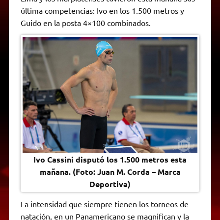
A
r
e
o
n
i
F
última competencias: Ivo en los 1.500 metros y
p
a
r
o
g
n
r
p
m
k
e
k
i
Guido en la posta 4×100 combinados.
r
e
n
d
l
y
Ivo Cassini disputó los 1.500 metros esta
mañana. (Foto: Juan M. Corda – Marca
Deportiva)
La intensidad que siempre tienen los torneos de
natación, en un Panamericano se magnifican y la