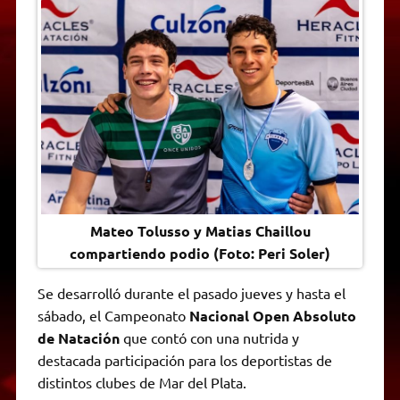
t
e
t
e
s
y
i
n
s
g
t
b
e
L
l
t
A
r
e
o
n
i
F
p
a
r
o
g
n
r
p
m
k
e
k
i
r
e
n
d
l
y
Mateo Tolusso y Matias Chaillou
compartiendo podio (Foto: Peri Soler)
Se desarrolló durante el pasado jueves y hasta el
sábado, el Campeonato
Nacional Open Absoluto
de Natación
que contó con una nutrida y
destacada participación para los deportistas de
distintos clubes de Mar del Plata.