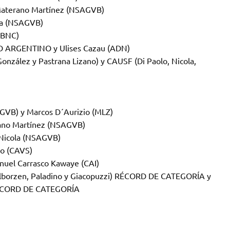
Materano Martínez (NSAGVB)
ola (NSAGVB)
 (BNC)
RD ARGENTINO y Ulises Cazau (ADN)
nzález y Pastrana Lizano) y CAUSF (Di Paolo, Nicola,
GVB) y Marcos D´Aurizio (MLZ)
ano Martínez (NSAGVB)
 Nicola (NSAGVB)
so (CAVS)
nuel Carrasco Kawaye (CAI)
borzen, Paladino y Giacopuzzi) RÉCORD DE CATEGORÍA y
 RÉCORD DE CATEGORÍA