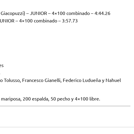
Giacopuzzi) – JUNIOR – 4×100 combinado – 4:44.26
 JUNIOR – 4×100 combinado – 3:57.73
es
s
o Tolusso, Francesco Gianelli, Federico Ludueña y Nahuel
 mariposa, 200 espalda, 50 pecho y 4×100 libre.