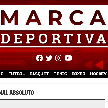
fab
fab
fab
fab
fa-
fa-
fa-
fa-
facebook
twitter
instagram
youtube
IO
FUTBOL
BASQUET
TENIS
BOXEO
HOCKEY
NAL ABSOLUTO