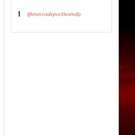
@marcadeportivamdp