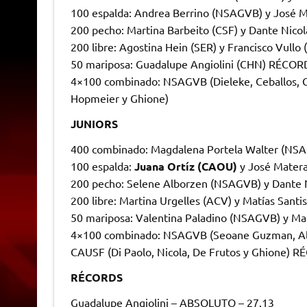
100 espalda: Andrea Berrino (NSAGVB) y José 
200 pecho: Martina Barbeito (CSF) y Dante Nic
200 libre: Agostina Hein (SER) y Francisco Vullo
50 mariposa: Guadalupe Angiolini (CHN) RÉCO
4×100 combinado: NSAGVB (Dieleke, Ceballos, Go
Hopmeier y Ghione)
JUNIORS
400 combinado: Magdalena Portela Walter (NSA
100 espalda:
Juana Ortíz (CAOU)
y José Mater
200 pecho: Selene Alborzen (NSAGVB) y Dante
200 libre: Martina Urgelles (ACV) y Matías Santi
50 mariposa: Valentina Paladino (NSAGVB) y Ma
4×100 combinado: NSAGVB (Seoane Guzman, Al
CAUSF (Di Paolo, Nicola, De Frutos y Ghione)
RÉCORDS
Guadalupe Angiolini – ABSOLUTO – 27.13