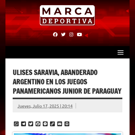
Skip
to
content
fab
fab
fab
fab
fa-
fa-
fa-
fa-
facebook
twitter
instagram
youtube
ULISES SARAVIA, ABANDERADO
ARGENTINO EN LOS JUEGOS
PANAMERICANOS JUNIOR DE PARAGUAY
Jueves, Julio 17, 2025 | 20:14
W
T
T
F
M
C
E
P
h
e
w
a
e
o
m
r
a
l
i
c
s
p
a
i