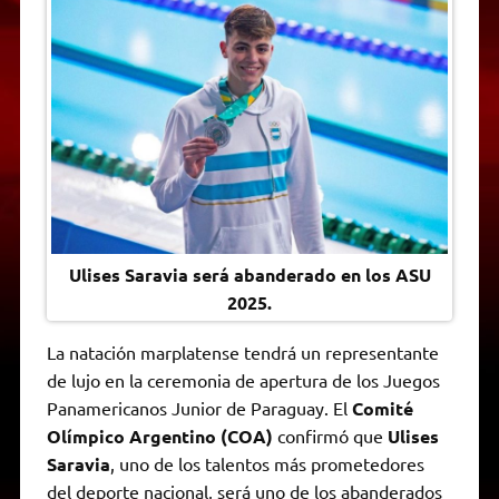
t
e
t
e
s
y
i
n
s
g
t
b
e
L
l
t
A
r
e
o
n
i
F
p
a
r
o
g
n
r
p
m
k
e
k
i
r
e
n
d
l
y
Ulises Saravia será abanderado en los ASU
2025.
La natación marplatense tendrá un representante
de lujo en la ceremonia de apertura de los Juegos
Panamericanos Junior de Paraguay. El
Comité
Olímpico Argentino (COA)
confirmó que
Ulises
Saravia
, uno de los talentos más prometedores
del deporte nacional, será uno de los abanderados