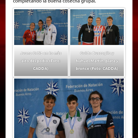
completando la buena cosecha grupal.
Juana Ortiz en lo más
Guido Buscagila y
alto del podio (Foto:
Nahuel Martín, plata y
CADDA)
bronce (Foto: CADDA)