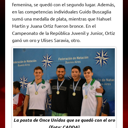
p
m
k
e
k
i
femenina, se quedó con el segundo lugar. Además,
r
e
en las competencias individuales Guido Buscaglia
n
d
sumó una medalla de plata, mientras que Nahuel
l
Martin y Juana Ortiz fueron bronce. En el
y
Campeonato de la República Juvenil y Junior, Ortiz
ganó un oro y Ulises Saravia, otro.
La posta de Once Unidos que se quedó con el oro
(Foto: CADDA)