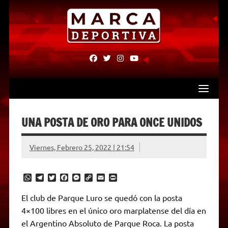
Skip
to
content
fab
fab
fab
fab
fa-
fa-
fa-
fa-
facebook
twitter
instagram
youtube
UNA POSTA DE ORO PARA ONCE UNIDOS
Viernes, Febrero 25, 2022 | 21:54
W
T
T
F
M
C
E
P
h
e
w
a
e
o
m
r
a
l
i
c
s
p
a
i
El club de Parque Luro se quedó con la posta
t
e
t
e
s
y
i
n
4×100 libres en el único oro marplatense del día en
s
g
t
b
e
L
l
t
A
r
e
o
n
i
F
el Argentino Absoluto de Parque Roca. La posta
p
a
r
o
g
n
r