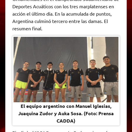
A
r
e
o
n
i
F
Deportes Acuáticos con los tres marplatenses en
p
a
r
o
g
n
r
p
m
k
e
k
i
acción el último día. En la acumulada de puntos,
r
e
Argentina culminó tercero entre las damas. El
n
d
resumen final.
l
y
El equipo argentino con Manuel Iglesias,
Juaquina Zudor y Auka Sosa. (Foto: Prensa
CADDA)