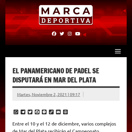
Skip
to
content
fab
fab
fab
fab
fa-
fa-
fa-
fa-
facebook
twitter
instagram
youtube
EL PANAMERICANO DE PADEL SE
DISPUTARÁ EN MAR DEL PLATA
Martes, Noviembre 2, 2021 | 09:17
W
T
T
F
M
C
E
P
h
e
w
a
e
o
m
r
a
l
i
c
s
p
a
i
Entre el 10 y el 12 de diciembre, varios complejos
t
e
t
e
s
y
i
n
de Mar del Plata recibirán el Campeonato
s
g
t
b
e
L
l
t