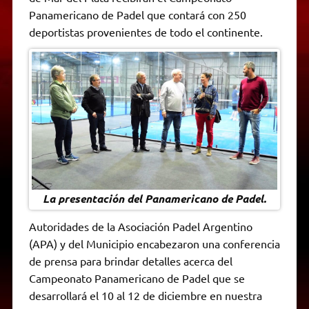
A
r
e
o
n
i
F
Panamericano de Padel que contará con 250
p
a
r
o
g
n
r
p
m
k
e
k
i
deportistas provenientes de todo el continente.
r
e
n
d
l
y
La presentación del Panamericano de Padel.
Autoridades de la Asociación Padel Argentino
(APA) y del Municipio encabezaron una conferencia
de prensa para brindar detalles acerca del
Campeonato Panamericano de Padel que se
desarrollará el 10 al 12 de diciembre en nuestra