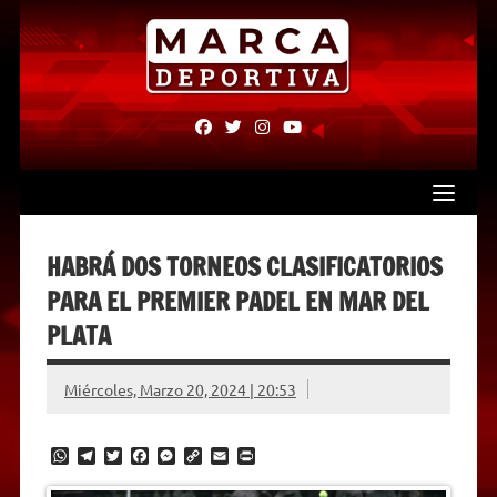
Skip
to
content
fab
fab
fab
fab
fa-
fa-
fa-
fa-
facebook
twitter
instagram
youtube
HABRÁ DOS TORNEOS CLASIFICATORIOS
PARA EL PREMIER PADEL EN MAR DEL
PLATA
Miércoles, Marzo 20, 2024 | 20:53
W
T
T
F
M
C
E
P
h
e
w
a
e
o
m
r
a
l
i
c
s
p
a
i