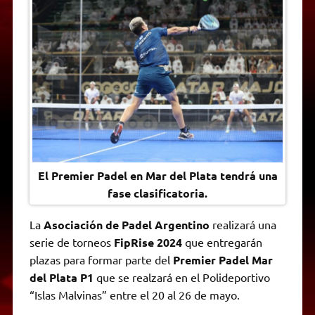
t
e
t
e
s
y
i
n
s
g
t
b
e
L
l
t
A
r
e
o
n
i
F
p
a
r
o
g
n
r
p
m
k
e
k
i
r
e
n
d
l
y
El Premier Padel en Mar del Plata tendrá una
fase clasificatoria.
La
Asociación de Padel Argentino
realizará una
serie de torneos
FipRise 2024
que entregarán
plazas para formar parte del
Premier Padel Mar
del Plata P1
que se realzará en el Polideportivo
“Islas Malvinas” entre el 20 al 26 de mayo.