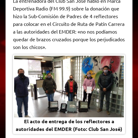
La entrenadora del Club San José habló en Marca
t
e
t
e
s
y
i
n
Deportiva Radio (FM 99.9) sobre la donación que
s
g
t
b
e
L
l
t
A
r
e
o
n
i
F
hizo la Sub-Comisión de Padres de 4 reflectores
p
a
r
o
g
n
r
p
m
k
e
k
i
para colocar en el Circuito de Ruta de Patín Carrera
r
e
a las autoridades del EMDER: «no nos podíamos
n
d
quedar de brazos cruzados porque los perjudicados
l
son los chicos».
y
El acto de entrega de los reflectores a
autoridades del EMDER (Foto: Club San José)