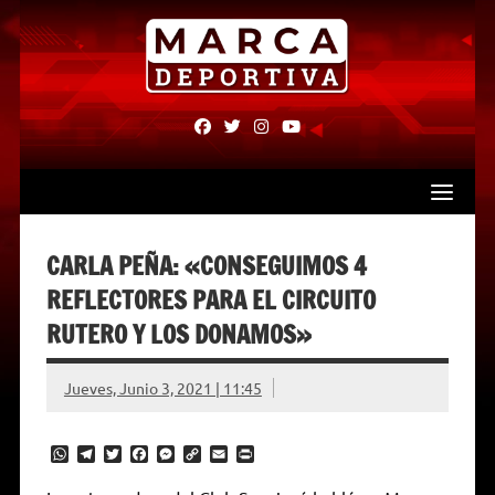
Skip
to
content
fab
fab
fab
fab
fa-
fa-
fa-
fa-
facebook
twitter
instagram
youtube
CARLA PEÑA: «CONSEGUIMOS 4
REFLECTORES PARA EL CIRCUITO
RUTERO Y LOS DONAMOS»
Jueves, Junio 3, 2021 | 11:45
W
T
T
F
M
C
E
P
h
e
w
a
e
o
m
r
a
l
i
c
s
p
a
i