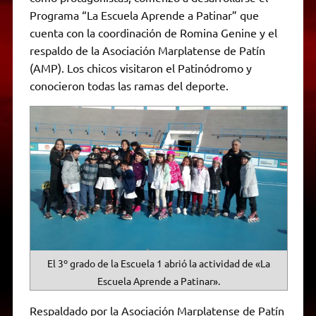
A
r
e
o
n
i
F
Programa “La Escuela Aprende a Patinar” que
p
a
r
o
g
n
r
p
m
k
e
k
i
cuenta con la coordinación de Romina Genine y el
r
e
respaldo de la Asociación Marplatense de Patín
n
d
(AMP). Los chicos visitaron el Patinódromo y
l
conocieron todas las ramas del deporte.
y
El 3º grado de la Escuela 1 abrió la actividad de «La
Escuela Aprende a Patinar».
Respaldado por la Asociación Marplatense de Patín