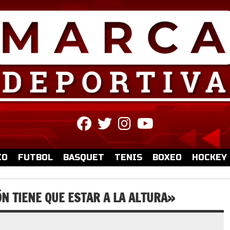
fab
fab
fab
fab
fa-
fa-
fa-
fa-
facebook
twitter
instagram
youtube
IO
FUTBOL
BASQUET
TENIS
BOXEO
HOCKEY
N TIENE QUE ESTAR A LA ALTURA»