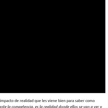
 impacto de realidad que les viene bien para saber como
nte la competencia, es la realidad donde ellos se van a ver y