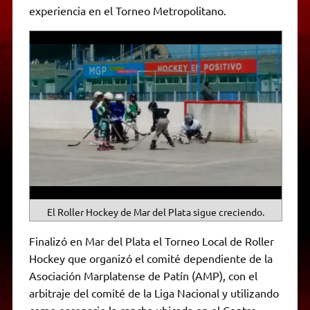
p
m
k
e
k
i
experiencia en el Torneo Metropolitano.
r
e
n
d
l
y
El Roller Hockey de Mar del Plata sigue creciendo.
Finalizó en Mar del Plata el Torneo Local de Roller
Hockey que organizó el comité dependiente de la
Asociación Marplatense de Patín (AMP), con el
arbitraje del comité de la Liga Nacional y utilizando
como escenario la cancha ubicada en el Centro