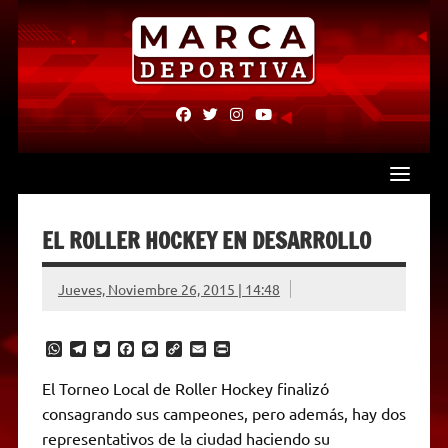
Skip
to
content
fab
fab
fab
fab
fa-
fa-
fa-
fa-
facebook
twitter
instagram
youtube
EL ROLLER HOCKEY EN DESARROLLO
Jueves, Noviembre 26, 2015 | 14:48
W
T
T
F
M
C
E
P
h
e
w
a
e
o
m
r
a
l
i
c
s
p
a
i
El Torneo Local de Roller Hockey finalizó
t
e
t
e
s
y
i
n
consagrando sus campeones, pero además, hay dos
s
g
t
b
e
L
l
t
A
r
e
o
n
i
F
representativos de la ciudad haciendo su
p
a
r
o
g
n
r