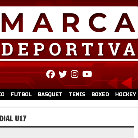
fab
fab
fab
fab
fa-
fa-
fa-
fa-
facebook
twitter
instagram
youtube
IO
FUTBOL
BASQUET
TENIS
BOXEO
HOCKEY
DIAL U17