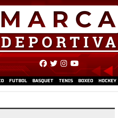
fab
fab
fab
fab
fa-
fa-
fa-
fa-
facebook
twitter
instagram
youtube
IO
FUTBOL
BASQUET
TENIS
BOXEO
HOCKEY