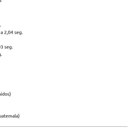
.
a 2,04 seg.
03 seg.
.
idos)
uatemala)