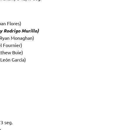
uan Flores)
y Rodrigo Murillo)
y Ryan Monaghan)
l Fournier)
tthew Buie)
 León García)
73 seg.
.