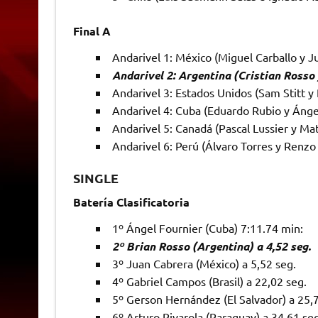
Final A
Andarivel 1: México (Miguel Carballo y J
Andarivel 2: Argentina (Cristian Rosso 
Andarivel 3: Estados Unidos (Sam Stitt 
Andarivel 4: Cuba (Eduardo Rubio y Ánge
Andarivel 5: Canadá (Pascal Lussier y Ma
Andarivel 6: Perú (Álvaro Torres y Renzo
SINGLE
Batería Clasificatoria
1º Ángel Fournier (Cuba) 7:11.74 min:
2º Brian Rosso (Argentina) a 4,52 seg.
3º Juan Cabrera (México) a 5,52 seg.
4º Gabriel Campos (Brasil) a 22,02 seg.
5º Gerson Hernández (El Salvador) a 25,
6º Arturo Rivarola (Paraguay) a 34,61 seg