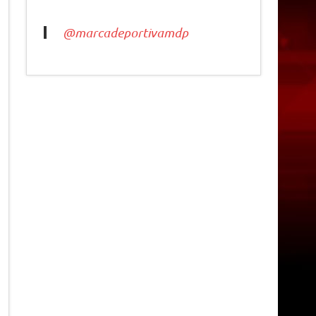
@marcadeportivamdp