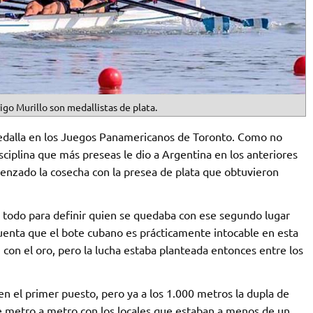
igo Murillo son medallistas de plata.
edalla en los Juegos Panamericanos de Toronto. Como no
sciplina que más preseas le dio a Argentina en los anteriores
nzado la cosecha con la presea de plata que obtuvieron
e todo para definir quien se quedaba con ese segundo lugar
uenta que el bote cubano es prácticamente intocable en esta
con el oro, pero la lucha estaba planteada entonces entre los
en el primer puesto, pero ya a los 1.000 metros la dupla de
fue metro a metro con los locales que estaban a menos de un