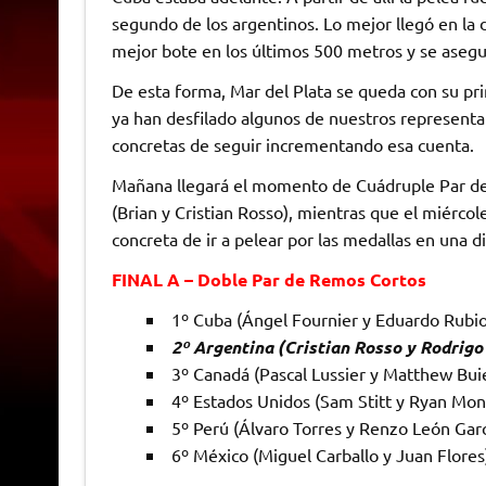
segundo de los argentinos. Lo mejor llegó en la d
mejor bote en los últimos 500 metros y se asegu
De esta forma, Mar del Plata se queda con su p
ya han desfilado algunos de nuestros representa
concretas de seguir incrementando esa cuenta.
Mañana llegará el momento de Cuádruple Par d
(Brian y Cristian Rosso), mientras que el miércole
concreta de ir a pelear por las medallas en una d
FINAL A – Doble Par de Remos Cortos
1º Cuba (Ángel Fournier y Eduardo Rubio
2º Argentina (Cristian Rosso y Rodrigo 
3º Canadá (Pascal Lussier y Matthew Buie
4º Estados Unidos (Sam Stitt y Ryan Mon
5º Perú (Álvaro Torres y Renzo León Garc
6º México (Miguel Carballo y Juan Flores