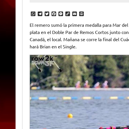
W
T
T
F
M
C
E
P
h
e
w
a
e
o
m
r
a
l
i
c
s
p
a
i
El remero sumó la primera medalla para Mar del 
t
e
t
e
s
y
i
n
plata en el Doble Par de Remos Cortos junto con
s
g
t
b
e
L
l
t
A
r
e
o
n
i
F
Canadá, el local. Mañana se corre la final del Cu
p
a
r
o
g
n
r
p
m
k
e
k
i
hará Brian en el Single.
r
e
n
d
l
y