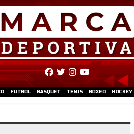
fab
fab
fab
fab
fa-
fa-
fa-
fa-
facebook
twitter
instagram
youtube
IO
FUTBOL
BASQUET
TENIS
BOXEO
HOCKEY