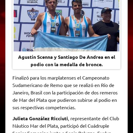
A
r
e
o
n
i
F
p
a
r
o
g
n
r
p
m
k
e
k
i
r
e
n
d
l
y
Agustín Scenna y Santiago De Andrea en el
podio con la medalla de bronce.
Finalizó para los marplatenses el Campeonato
Sudamericano de Remo que se realizó en Río de
Janeiro, Brasil con la participación de dos remeros
de Mar del Plata que pudieron subirse al podio en
sus respectivas competencias.
Julieta González Ricciuti
, representante del Club
Náutico Mar del Plata, participó del Cuádruple
Senior Femenino junto a Sonia Baluzzo, Evelyn