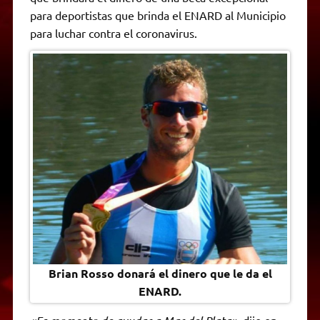
A
r
e
o
n
i
F
para deportistas que brinda el ENARD al Municipio
p
a
r
o
g
n
r
p
m
k
e
k
i
para luchar contra el coronavirus.
r
e
n
d
l
y
Brian Rosso donará el dinero que le da el
ENARD.