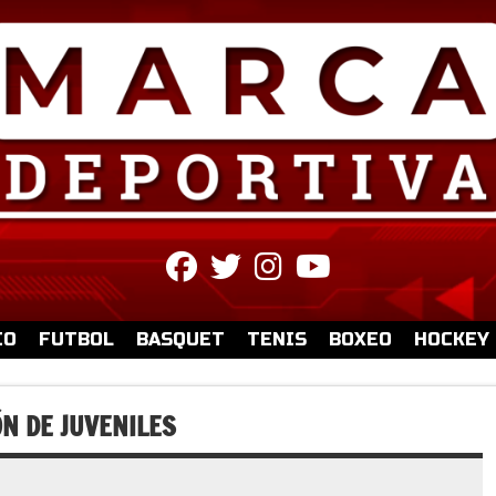
fab
fab
fab
fab
fa-
fa-
fa-
fa-
facebook
twitter
instagram
youtube
IO
FUTBOL
BASQUET
TENIS
BOXEO
HOCKEY
N DE JUVENILES