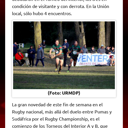
A
r
e
o
n
i
F
condición de visitante y con derrota. En la Unión
p
a
r
o
g
n
r
p
m
k
e
k
i
local, sólo hubo 4 encuentros.
r
e
n
d
l
y
(Foto: URMDP)
La gran novedad de este fin de semana en el
Rugby nacional, más allá del duelo entre Pumas y
Sudáfrica por el Rugby Championship, es el
comienzo de los Torneos del Interior A y B, que