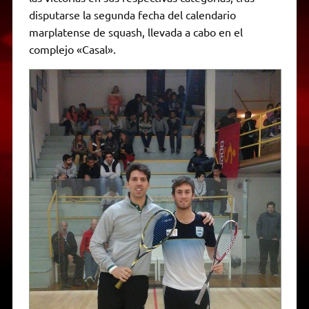
A
r
e
o
n
i
F
disputarse la segunda fecha del calendario
p
a
r
o
g
n
r
p
m
k
e
k
i
marplatense de squash, llevada a cabo en el
r
e
complejo «Casal».
n
d
l
y