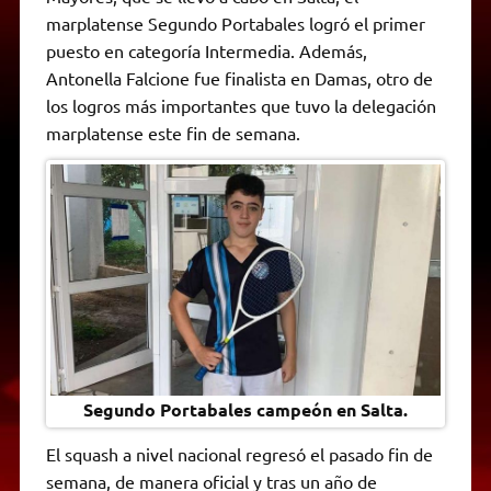
A
r
e
o
n
i
F
marplatense Segundo Portabales logró el primer
p
a
r
o
g
n
r
p
m
k
e
k
i
puesto en categoría Intermedia. Además,
r
e
Antonella Falcione fue finalista en Damas, otro de
n
d
los logros más importantes que tuvo la delegación
l
marplatense este fin de semana.
y
Segundo Portabales campeón en Salta.
El squash a nivel nacional regresó el pasado fin de
semana, de manera oficial y tras un año de