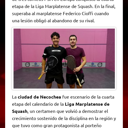
A
r
e
o
n
i
F
etapa de la Liga Marplatense de Squash. En la final,
p
a
r
o
g
n
r
p
m
k
e
k
i
superaba al marplatense Federico Cioffi cuando
r
e
una lesión obligó al abandono de su rival.
n
d
l
y
La
ciudad de Necochea
fue escenario de la cuarta
etapa del calendario de la
Liga Marplatense de
Squash
, un certamen que volvió a demostrar el
crecimiento sostenido de la disciplina en la región y
que tuvo como gran protagonista al porteño