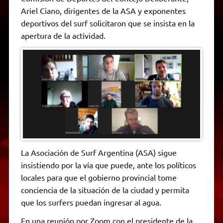
A
r
e
o
n
i
F
Ariel Ciano, dirigentes de la ASA y exponentes
p
a
r
o
g
n
r
p
m
k
e
k
i
deportivos del surf solicitaron que se insista en la
r
e
apertura de la actividad.
n
d
l
y
La Asociación de Surf Argentina (ASA) sigue
insistiendo por la vía que puede, ante los políticos
locales para que el gobierno provincial tome
conciencia de la situación de la ciudad y permita
que los surfers puedan ingresar al agua.
En una reunión por Zoom con el presidente de la