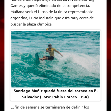
A
r
e
o
n
i
F
Games y quedó eliminado de la competencia.
p
a
r
o
g
n
r
p
m
k
e
k
i
Mañana será el turno de la única representante
r
e
argentina, Lucía Indurain que está muy cerca de
n
d
buscar la plaza olímpica.
l
y
Santiago Muñiz quedó fuera del torneo en El
Salvador (Foto: Pablo Franco – ISA)
El fin de semana se terminarán de definir los