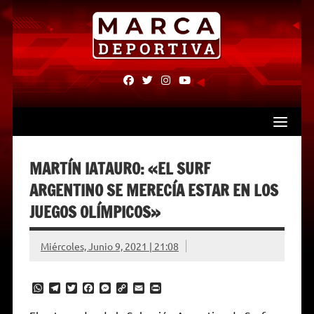
Skip
to
content
fab
fab
fab
fab
fa-
fa-
fa-
fa-
facebook
twitter
instagram
youtube
MARTÍN IATAURO: «EL SURF
ARGENTINO SE MERECÍA ESTAR EN LOS
JUEGOS OLÍMPICOS»
Miércoles, Junio 9, 2021 | 21:08
W
T
T
F
M
C
E
P
h
e
w
a
e
o
m
r
a
l
i
c
s
p
a
i