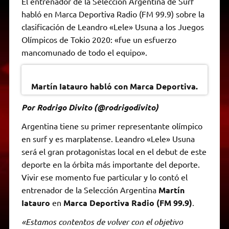
El entrenador de la Selección Argentina de Surf
t
e
t
e
s
y
i
n
habló en Marca Deportiva Radio (FM 99.9) sobre la
s
g
t
b
e
L
l
t
A
r
e
o
n
i
F
clasificación de Leandro «Lele» Usuna a los Juegos
p
a
r
o
g
n
r
p
m
k
e
k
i
Olímpicos de Tokio 2020: «fue un esfuerzo
r
e
mancomunado de todo el equipo».
n
d
l
y
Martín Iatauro habló con Marca Deportiva.
Por Rodrigo Divito (@rodrigodivito)
Argentina tiene su primer representante olímpico
en surf y es marplatense. Leandro «Lele» Usuna
será el gran protagonistas local en el debut de este
deporte en la órbita más importante del deporte.
Vivir ese momento fue particular y lo contó el
entrenador de la Selección Argentina
Martín
Iatauro
en
Marca Deportiva Radio (FM 99.9)
.
«Estamos contentos de volver con el objetivo