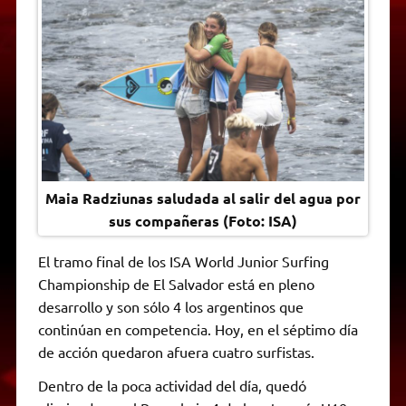
A
r
e
o
n
i
F
p
a
r
o
g
n
r
p
m
k
e
k
i
r
e
n
d
l
y
Maia Radziunas saludada al salir del agua por
sus compañeras (Foto: ISA)
El tramo final de los ISA World Junior Surfing
Championship de El Salvador está en pleno
desarrollo y son sólo 4 los argentinos que
continúan en competencia. Hoy, en el séptimo día
de acción quedaron afuera cuatro surfistas.
Dentro de la poca actividad del día, quedó