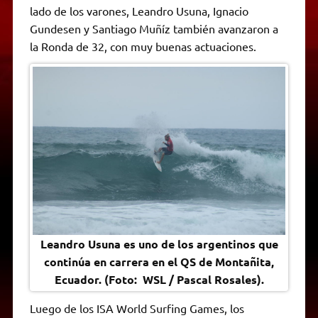
p
m
k
e
k
i
lado de los varones, Leandro Usuna, Ignacio
r
e
Gundesen y Santiago Muñíz también avanzaron a
n
d
la Ronda de 32, con muy buenas actuaciones.
l
y
Leandro Usuna es uno de los argentinos que
continúa en carrera en el QS de Montañita,
Ecuador. (Foto: WSL / Pascal Rosales).
Luego de los ISA World Surfing Games, los