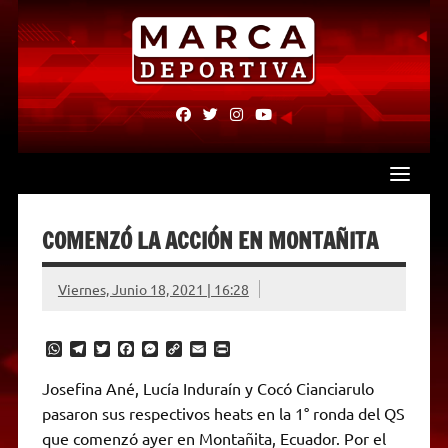
Skip
to
content
fab
fab
fab
fab
fa-
fa-
fa-
fa-
facebook
twitter
instagram
youtube
COMENZÓ LA ACCIÓN EN MONTAÑITA
Viernes, Junio 18, 2021 | 16:28
W
T
T
F
M
C
E
P
h
e
w
a
e
o
m
r
a
l
i
c
s
p
a
i
Josefina Ané, Lucía Induraín y Cocó Cianciarulo
t
e
t
e
s
y
i
n
pasaron sus respectivos heats en la 1° ronda del QS
s
g
t
b
e
L
l
t
A
r
e
o
n
i
F
que comenzó ayer en Montañita, Ecuador. Por el
p
a
r
o
g
n
r