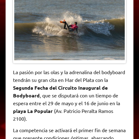
t
e
t
e
s
y
i
n
s
g
t
b
e
L
l
t
A
r
e
o
n
i
F
p
a
r
o
g
n
r
p
m
k
e
k
i
r
e
n
d
l
y
La pasión por las olas y la adrenalina del bodyboard
tendrán su gran cita en Mar del Plata con la
Segunda Fecha del Circuito Inaugural de
Bodyboard
, que se disputará con un tiempo de
espera entre el 29 de mayo y el 16 de junio en la
playa La Popular
(Av. Patricio Peralta Ramos
2100).
La competencia se activará el primer fin de semana
que presente condiciones óptimas, abarcando