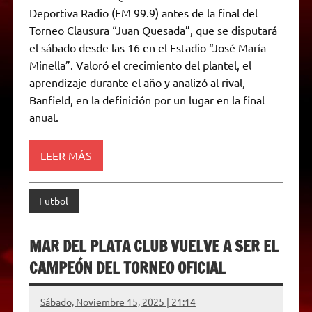
t
e
t
e
s
y
i
n
Deportiva Radio (FM 99.9) antes de la final del
s
g
t
b
e
L
l
t
A
r
e
o
n
i
F
Torneo Clausura “Juan Quesada”, que se disputará
p
a
r
o
g
n
r
p
m
k
e
k
i
el sábado desde las 16 en el Estadio “José María
r
e
Minella”. Valoró el crecimiento del plantel, el
n
d
aprendizaje durante el año y analizó al rival,
l
Banfield, en la definición por un lugar en la final
y
anual.
LEER MÁS
Futbol
MAR DEL PLATA CLUB VUELVE A SER EL
CAMPEÓN DEL TORNEO OFICIAL
Sábado, Noviembre 15, 2025 | 21:14