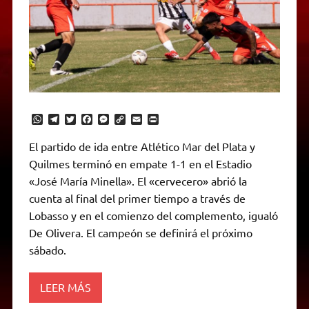
W
T
T
F
M
C
E
P
h
e
w
a
e
o
m
r
a
l
i
c
s
p
a
i
El partido de ida entre Atlético Mar del Plata y
t
e
t
e
s
y
i
n
Quilmes terminó en empate 1-1 en el Estadio
s
g
t
b
e
L
l
t
A
r
e
o
n
i
F
«José María Minella». El «cervecero» abrió la
p
a
r
o
g
n
r
p
m
k
e
k
i
cuenta al final del primer tiempo a través de
r
e
Lobasso y en el comienzo del complemento, igualó
n
d
De Olivera. El campeón se definirá el próximo
l
sábado.
y
LEER MÁS