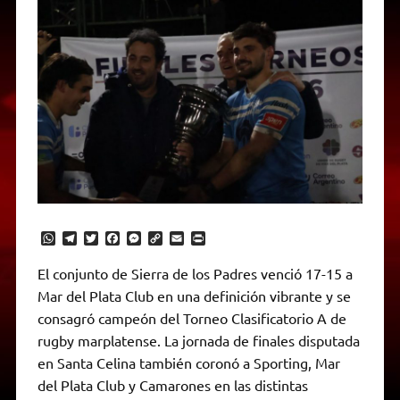
W
T
T
F
M
C
E
P
h
e
w
a
e
o
m
r
a
l
i
c
s
p
a
i
El conjunto de Sierra de los Padres venció 17-15 a
t
e
t
e
s
y
i
n
Mar del Plata Club en una definición vibrante y se
s
g
t
b
e
L
l
t
A
r
e
o
n
i
F
consagró campeón del Torneo Clasificatorio A de
p
a
r
o
g
n
r
p
m
k
e
k
i
rugby marplatense. La jornada de finales disputada
r
e
en Santa Celina también coronó a Sporting, Mar
n
d
del Plata Club y Camarones en las distintas
l