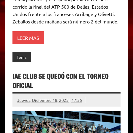
t
e
t
e
s
y
i
n
corrido la final del ATP 500 de Dallas, Estados
s
g
t
b
e
L
l
t
A
r
e
o
n
i
F
Unidos frente a los franceses Arribage y Olivetti.
p
a
r
o
g
n
r
p
m
k
e
k
i
Zeballos desde mañana será número 2 del mundo.
r
e
n
d
LEER MÁS
l
y
Tenis
IAE CLUB SE QUEDÓ CON EL TORNEO
OFICIAL
Jueves, Diciembre 18, 2025 | 17:36