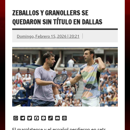
ZEBALLOS Y GRANOLLERS SE
QUEDARON SIN TÍTULO EN DALLAS
Domingo, Febrero 15, 2026 | 20:21
W
T
T
F
M
C
E
P
h
e
w
a
e
o
m
r
a
l
i
c
s
p
a
i
El marplatense y el español perdieron en sets