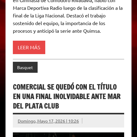
s
g
t
b
e
L
l
t
A
r
e
o
n
i
F
Marca Deportiva Radio luego de la clasificación a la
p
a
r
o
g
n
r
p
m
k
e
k
i
final de la Liga Nacional. Destacó el trabajo
r
e
sostenido del equipo, la importancia de los
n
d
procesos y anticipó la serie ante Quimsa.
l
y
LEER MÁS
Basquet
COMERCIAL SE QUEDÓ CON EL TÍTULO
EN UNA FINAL INOLVIDABLE ANTE MAR
DEL PLATA CLUB
Domingo, Mayo 17, 2026 | 10:26