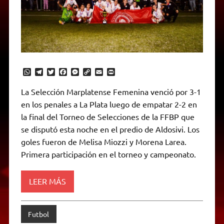
W
T
T
F
M
C
E
P
h
e
w
a
e
o
m
r
a
l
i
c
s
p
a
i
La Selección Marplatense Femenina venció por 3-1
t
e
t
e
s
y
i
n
en los penales a La Plata luego de empatar 2-2 en
s
g
t
b
e
L
l
t
A
r
e
o
n
i
F
la final del Torneo de Selecciones de la FFBP que
p
a
r
o
g
n
r
p
m
k
e
k
i
se disputó esta noche en el predio de Aldosivi. Los
r
e
goles fueron de Melisa Miozzi y Morena Larea.
n
d
Primera participación en el torneo y campeonato.
l
y
LEER MÁS
Futbol