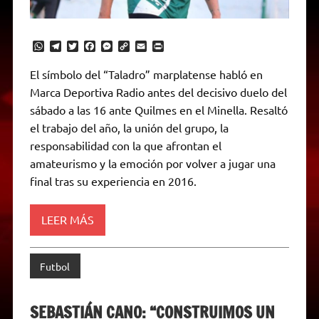
W
T
T
F
M
C
E
P
h
e
w
a
e
o
m
r
a
l
i
c
s
p
a
i
El símbolo del “Taladro” marplatense habló en
t
e
t
e
s
y
i
n
Marca Deportiva Radio antes del decisivo duelo del
s
g
t
b
e
L
l
t
A
r
e
o
n
i
F
sábado a las 16 ante Quilmes en el Minella. Resaltó
p
a
r
o
g
n
r
p
m
k
e
k
i
el trabajo del año, la unión del grupo, la
r
e
responsabilidad con la que afrontan el
n
d
amateurismo y la emoción por volver a jugar una
l
final tras su experiencia en 2016.
y
LEER MÁS
Futbol
SEBASTIÁN CANO: “CONSTRUIMOS UN