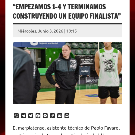
“EMPEZAMOS 1-4 Y TERMINAMOS
CONSTRUYENDO UN EQUIPO FINALISTA”
Miércoles, Junio 3, 2026 | 19:15
W
T
T
F
M
C
E
P
h
e
w
a
e
o
m
r
a
l
i
c
s
p
a
i
El marplatense, asistente técnico de Pablo Favarel
t
e
t
e
s
y
i
n
en Gimnasia de Comodoro Rivadavia, habló con