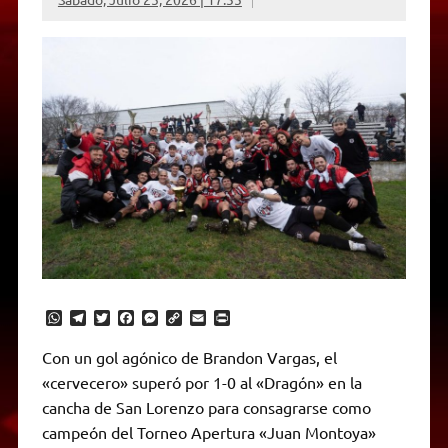
W
T
T
F
M
C
E
P
h
e
w
a
e
o
m
r
a
l
i
c
s
p
a
i
Con un gol agónico de Brandon Vargas, el
t
e
t
e
s
y
i
n
«cervecero» superó por 1-0 al «Dragón» en la
s
g
t
b
e
L
l
t
A
r
e
o
n
i
F
cancha de San Lorenzo para consagrarse como
p
a
r
o
g
n
r
p
m
k
e
k
i
campeón del Torneo Apertura «Juan Montoya»
r
e