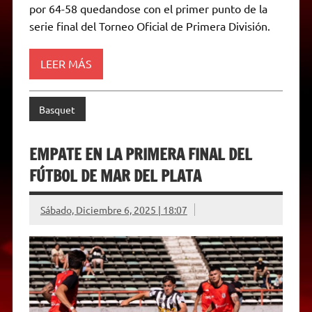
por 64-58 quedandose con el primer punto de la
s
g
t
b
e
L
l
t
A
r
e
o
n
i
F
serie final del Torneo Oficial de Primera División.
p
a
r
o
g
n
r
p
m
k
e
k
i
r
e
LEER MÁS
n
d
l
y
Basquet
EMPATE EN LA PRIMERA FINAL DEL
FÚTBOL DE MAR DEL PLATA
Sábado, Diciembre 6, 2025 | 18:07