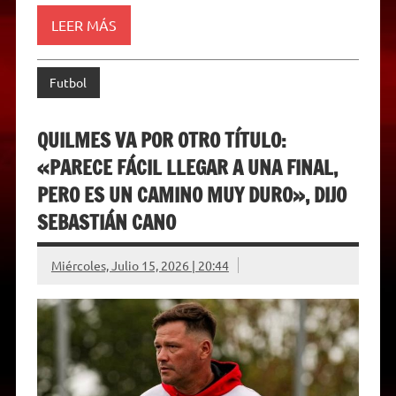
r
e
LEER MÁS
n
d
l
y
Futbol
QUILMES VA POR OTRO TÍTULO:
«PARECE FÁCIL LLEGAR A UNA FINAL,
PERO ES UN CAMINO MUY DURO», DIJO
SEBASTIÁN CANO
Miércoles, Julio 15, 2026 | 20:44