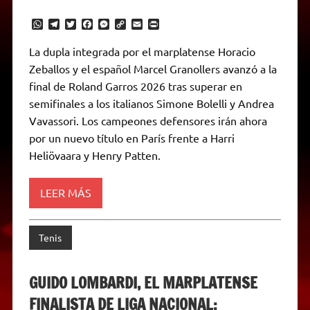
W
T
T
F
M
C
E
P
h
e
w
a
e
o
m
r
a
l
i
c
s
p
a
i
La dupla integrada por el marplatense Horacio
t
e
t
e
s
y
i
n
Zeballos y el español Marcel Granollers avanzó a la
s
g
t
b
e
L
l
t
A
r
e
o
n
i
F
final de Roland Garros 2026 tras superar en
p
a
r
o
g
n
r
p
m
k
e
k
i
semifinales a los italianos Simone Bolelli y Andrea
r
e
Vavassori. Los campeones defensores irán ahora
n
d
por un nuevo título en París frente a Harri
l
Heliövaara y Henry Patten.
y
LEER MÁS
Tenis
GUIDO LOMBARDI, EL MARPLATENSE
FINALISTA DE LIGA NACIONAL: