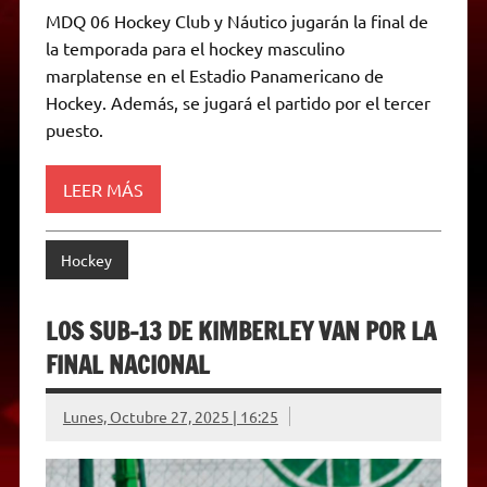
a
l
i
c
s
p
a
i
MDQ 06 Hockey Club y Náutico jugarán la final de
t
e
t
e
s
y
i
n
la temporada para el hockey masculino
s
g
t
b
e
L
l
t
A
r
e
o
n
i
F
marplatense en el Estadio Panamericano de
p
a
r
o
g
n
r
p
m
k
e
k
i
Hockey. Además, se jugará el partido por el tercer
r
e
puesto.
n
d
l
y
LEER MÁS
Hockey
LOS SUB-13 DE KIMBERLEY VAN POR LA
FINAL NACIONAL
Lunes, Octubre 27, 2025 | 16:25