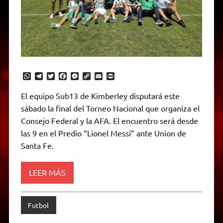
W
T
T
F
M
C
E
P
h
e
w
a
e
o
m
r
a
l
i
c
s
p
a
i
El equipo Sub13 de Kimberley disputará este
t
e
t
e
s
y
i
n
sábado la final del Torneo Nacional que organiza el
s
g
t
b
e
L
l
t
A
r
e
o
n
i
F
Consejo Federal y la AFA. El encuentro será desde
p
a
r
o
g
n
r
p
m
k
e
k
i
las 9 en el Predio “Lionel Messi” ante Union de
r
e
Santa Fe.
n
d
l
y
LEER MÁS
Futbol