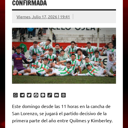
CONFIRMADA
Viernes, Julio 17, 2026 | 19:41
W
T
T
F
M
C
E
P
h
e
w
a
e
o
m
r
a
l
i
c
s
p
a
i
Este domingo desde las 11 horas en la cancha de
t
e
t
e
s
y
i
n
San Lorenzo, se jugará el partido decisivo de la
s
g
t
b
e
L
l
t
A
r
e
o
n
i
F
primera parte del año entre Quilmes y Kimberley.
p
a
r
o
g
n
r
p
m
k
e
k
i