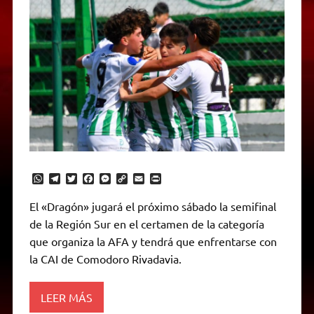
W
T
T
F
M
C
E
P
h
e
w
a
e
o
m
r
a
l
i
c
s
p
a
i
El «Dragón» jugará el próximo sábado la semifinal
t
e
t
e
s
y
i
n
de la Región Sur en el certamen de la categoría
s
g
t
b
e
L
l
t
A
r
e
o
n
i
F
que organiza la AFA y tendrá que enfrentarse con
p
a
r
o
g
n
r
p
m
k
e
k
i
la CAI de Comodoro Rivadavia.
r
e
n
d
LEER MÁS
l
y