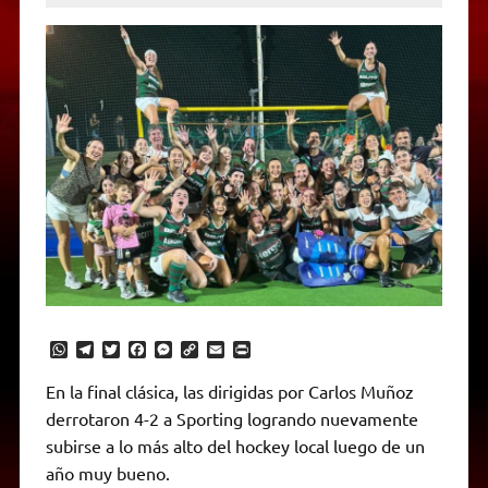
W
T
T
F
M
C
E
P
h
e
w
a
e
o
m
r
a
l
i
c
s
p
a
i
En la final clásica, las dirigidas por Carlos Muñoz
t
e
t
e
s
y
i
n
derrotaron 4-2 a Sporting logrando nuevamente
s
g
t
b
e
L
l
t
A
r
e
o
n
i
F
subirse a lo más alto del hockey local luego de un
p
a
r
o
g
n
r
p
m
k
e
k
i
año muy bueno.