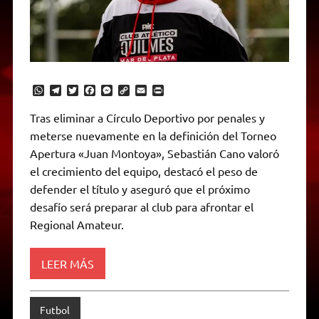
W
T
T
F
M
C
E
P
h
e
w
a
e
o
m
r
a
l
i
c
s
p
a
i
Tras eliminar a Círculo Deportivo por penales y
t
e
t
e
s
y
i
n
meterse nuevamente en la definición del Torneo
s
g
t
b
e
L
l
t
A
r
e
o
n
i
F
Apertura «Juan Montoya», Sebastián Cano valoró
p
a
r
o
g
n
r
p
m
k
e
k
i
el crecimiento del equipo, destacó el peso de
r
e
defender el título y aseguró que el próximo
n
d
desafío será preparar al club para afrontar el
l
Regional Amateur.
y
LEER MÁS
Futbol