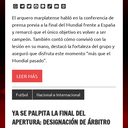
W
T
T
F
M
C
E
P
h
e
w
a
e
o
m
r
a
l
i
c
s
p
a
i
El arquero marplatense habló en la conferencia de
t
e
t
e
s
y
i
n
prensa previa a la final del Mundial frente a España
s
g
t
b
e
L
l
t
A
r
e
o
n
i
F
y remarcó que el único objetivo es volver a ser
p
a
r
o
g
n
r
p
m
k
e
k
i
campeón. También contó cómo convivió con la
r
e
lesión en su mano, destacó la fortaleza del grupo y
n
d
aseguró que disfruta este momento “más que el
l
Mundial pasado”.
y
LEER MÁS
Futbol
Nacional e Internacional
YA SE PALPITA LA FINAL DEL
APERTURA: DESIGNACIÓN DE ÁRBITRO