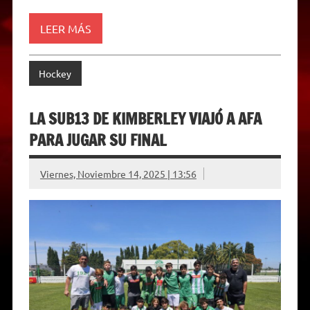
r
e
n
d
LEER MÁS
l
y
Hockey
LA SUB13 DE KIMBERLEY VIAJÓ A AFA
PARA JUGAR SU FINAL
Viernes, Noviembre 14, 2025 | 13:56