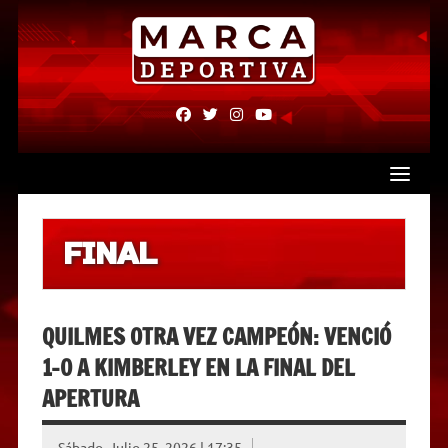
Skip
to
content
fab
fab
fab
fab
fa-
fa-
fa-
fa-
facebook
twitter
instagram
youtube
FINAL
QUILMES OTRA VEZ CAMPEÓN: VENCIÓ
1-0 A KIMBERLEY EN LA FINAL DEL
APERTURA
Sábado, Julio 25, 2026 | 17:35