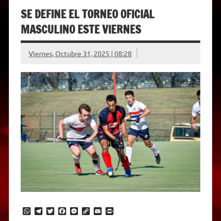
SE DEFINE EL TORNEO OFICIAL
MASCULINO ESTE VIERNES
Viernes, Octubre 31, 2025 | 08:28
W
T
T
F
M
C
E
P
h
e
w
a
e
o
m
r