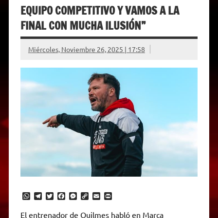
EQUIPO COMPETITIVO Y VAMOS A LA
FINAL CON MUCHA ILUSIÓN”
Miércoles, Noviembre 26, 2025 | 17:58
W
T
T
F
M
C
E
P
h
e
w
a
e
o
m
r
a
l
i
c
s
p
a
i
El entrenador de Quilmes habló en Marca