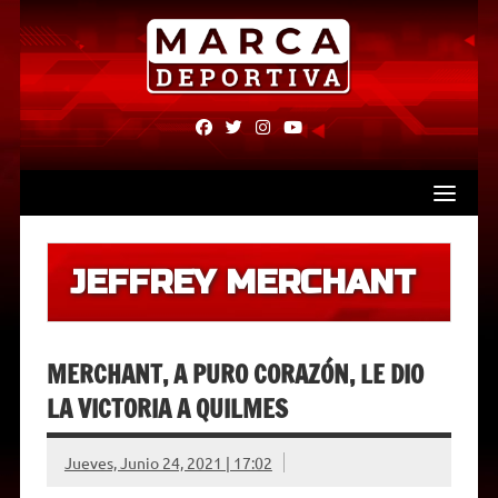
Skip
to
content
fab
fab
fab
fab
fa-
fa-
fa-
fa-
facebook
twitter
instagram
youtube
JEFFREY MERCHANT
MERCHANT, A PURO CORAZÓN, LE DIO
LA VICTORIA A QUILMES
Jueves, Junio 24, 2021 | 17:02