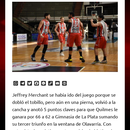
W
T
T
F
M
C
E
P
h
e
w
a
e
o
m
r
a
l
i
c
s
p
a
i
Jeffrey Merchant se había ido del juego porque se
t
e
t
e
s
y
i
n
dobló el tobillo, pero aún en una pierna, volvió a la
s
g
t
b
e
L
l
t
A
r
e
o
n
i
F
cancha y anotó 5 puntos claves para que Quilmes le
p
a
r
o
g
n
r
p
m
k
e
k
i
ganara por 66 a 62 a Gimnasia de La Plata sumando
r
e
su tercer triunfo en la ventana de Olavarría. Con
n
d