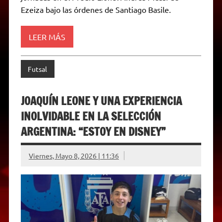
d
Ezeiza bajo las órdenes de Santiago Basile.
l
y
LEER MÁS
Futsal
JOAQUÍN LEONE Y UNA EXPERIENCIA
INOLVIDABLE EN LA SELECCIÓN
ARGENTINA: “ESTOY EN DISNEY”
Viernes, Mayo 8, 2026 | 11:36