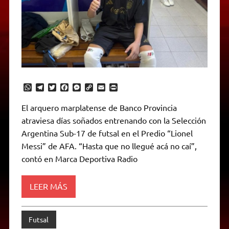
W
T
T
F
M
C
E
P
h
e
w
a
e
o
m
r
a
l
i
c
s
p
a
i
El arquero marplatense de Banco Provincia
t
e
t
e
s
y
i
n
atraviesa días soñados entrenando con la Selección
s
g
t
b
e
L
l
t
A
r
e
o
n
i
F
Argentina Sub-17 de futsal en el Predio “Lionel
p
a
r
o
g
n
r
p
m
k
e
k
i
Messi” de AFA. “Hasta que no llegué acá no caí”,
r
e
contó en Marca Deportiva Radio
n
d
l
y
LEER MÁS
Futsal