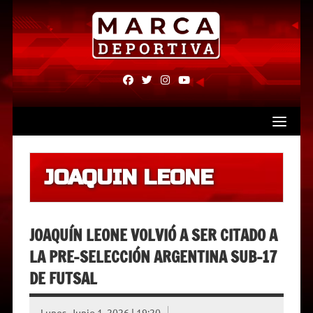
Skip
to
content
fab
fab
fab
fab
fa-
fa-
fa-
fa-
facebook
twitter
instagram
youtube
JOAQUIN LEONE
JOAQUÍN LEONE VOLVIÓ A SER CITADO A
LA PRE-SELECCIÓN ARGENTINA SUB-17
DE FUTSAL
Lunes, Junio 1, 2026 | 19:20