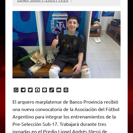
W
T
T
F
M
C
E
P
h
e
w
a
e
o
m
r
a
l
i
c
s
p
a
i
El arquero marplatense de Banco Provincia recibió
t
e
t
e
s
y
i
n
una nueva convocatoria de la Asociación del Fútbol
s
g
t
b
e
L
l
t
A
r
e
o
n
i
F
Argentino para integrar los entrenamientos de la
p
a
r
o
g
n
r
p
m
k
e
k
i
Pre-Selección Sub-17. Trabajará durante tres
r
e
jornadas en el Predio Lionel Andrés Messi de
n