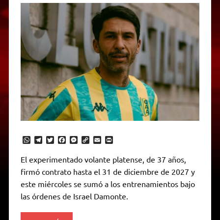
W
T
T
F
M
C
E
P
h
e
w
a
e
o
m
r
a
l
i
c
s
p
a
i
El experimentado volante platense, de 37 años,
t
e
t
e
s
y
i
n
firmó contrato hasta el 31 de diciembre de 2027 y
s
g
t
b
e
L
l
t
A
r
e
o
n
i
F
este miércoles se sumó a los entrenamientos bajo
p
a
r
o
g
n
r
p
m
k
e
k
i
las órdenes de Israel Damonte.
r
e
n
d