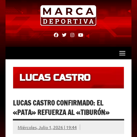
Skip
to
content
fab
fab
fab
fab
fa-
fa-
fa-
fa-
facebook
twitter
instagram
youtube
LUCAS CASTRO
LUCAS CASTRO CONFIRMADO: EL
«PATA» REFUERZA AL «TIBURÓN»
Miércoles, Julio 1, 2026 | 19:44