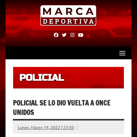
Skip
to
content
fab
fab
fab
fab
fa-
fa-
fa-
fa-
facebook
twitter
instagram
youtube
POLICIAL
POLICIAL SE LO DIO VUELTA A ONCE
UNIDOS
Lunes, Marzo 14, 2022 | 23:50