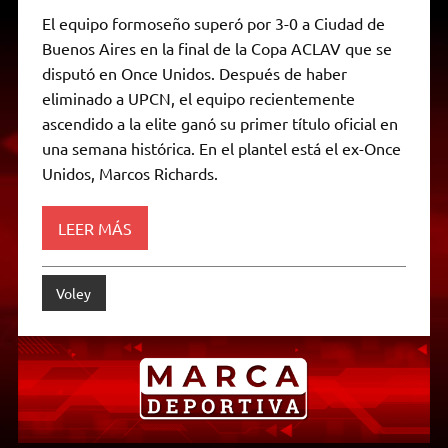
h
e
w
a
e
o
m
r
a
l
i
c
s
p
a
i
El equipo formoseño superó por 3-0 a Ciudad de
t
e
t
e
s
y
i
n
Buenos Aires en la final de la Copa ACLAV que se
s
g
t
b
e
L
l
t
A
r
e
o
n
i
F
disputó en Once Unidos. Después de haber
p
a
r
o
g
n
r
p
m
k
e
k
i
eliminado a UPCN, el equipo recientemente
r
e
ascendido a la elite ganó su primer título oficial en
n
d
una semana histórica. En el plantel está el ex-Once
l
Unidos, Marcos Richards.
y
LEER MÁS
Voley