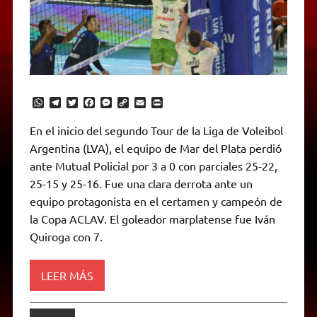
W
T
T
F
M
C
E
P
h
e
w
a
e
o
m
r
a
l
i
c
s
p
a
i
En el inicio del segundo Tour de la Liga de Voleibol
t
e
t
e
s
y
i
n
Argentina (LVA), el equipo de Mar del Plata perdió
s
g
t
b
e
L
l
t
A
r
e
o
n
i
F
ante Mutual Policial por 3 a 0 con parciales 25-22,
p
a
r
o
g
n
r
p
m
k
e
k
i
25-15 y 25-16. Fue una clara derrota ante un
r
e
equipo protagonista en el certamen y campeón de
n
d
la Copa ACLAV. El goleador marplatense fue Iván
l
Quiroga con 7.
y
LEER MÁS