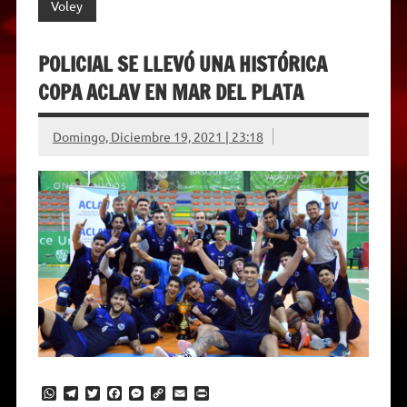
Voley
POLICIAL SE LLEVÓ UNA HISTÓRICA
COPA ACLAV EN MAR DEL PLATA
Domingo, Diciembre 19, 2021 | 23:18
W
T
T
F
M
C
E
P