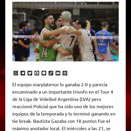
W
T
T
F
M
C
E
P
h
e
w
a
e
o
m
r
a
l
i
c
s
p
a
i
El equipo marplatense lo ganaba 2-0 y parecía
t
e
t
e
s
y
i
n
encaminado a un importante triunfo en el Tour 4
s
g
t
b
e
L
l
t
A
r
e
o
n
i
F
de la Liga de Voleibol Argentina (LVA) pero
p
a
r
o
g
n
r
p
m
k
e
k
i
reaccionó Policial que ha sido uno de los mejores
r
e
equipos de la temporada y lo terminó ganando en
n
d
tie break. Bautista Gazaba con 18 puntos fue el
l
máximo anotador local. El miércoles a las 21, se
y