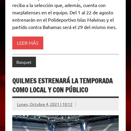
p
m
k
e
k
i
reciba a la selección que, además, cuenta con
r
e
marplatenses en el equipo. Del 1 al 22 de agosto
n
d
entrenarán en el Polideportivo Islas Malvinas y el
l
partido contra Bahamas será el 29 del mismo mes.
y
LEER MÁS
Basquet
QUILMES ESTRENARÁ LA TEMPORADA
COMO LOCAL Y CON PÚBLICO
Lunes, Octubre 4, 2021 | 10:12