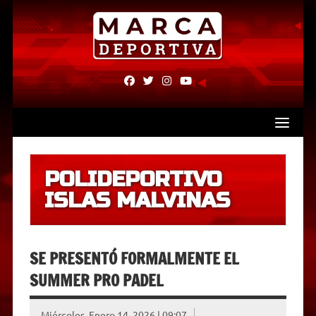
Skip
to
content
fab
fab
fab
fab
fa-
fa-
fa-
fa-
facebook
twitter
instagram
youtube
POLIDEPORTIVO
ISLAS MALVINAS
SE PRESENTÓ FORMALMENTE EL
SUMMER PRO PADEL
Miércoles, Enero 14, 2026 | 09:07