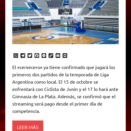
W
T
T
F
M
C
E
P
h
e
w
a
e
o
m
r
a
l
i
c
s
p
a
i
El «cervecero» ya tiene confirmado que jugará los
t
e
t
e
s
y
i
n
primeros dos partidos de la temporada de Liga
s
g
t
b
e
L
l
t
A
r
e
o
n
i
F
Argentina como local. El 15 de octubre se
p
a
r
o
g
n
r
p
m
k
e
k
i
enfrentará con Ciclista de Junín y el 17 lo hará ante
r
e
Gimnasia de La Plata. Además, se confirmó que el
n
d
streaming será pago desde el primer día de
l
competencia.
y
LEER MÁS