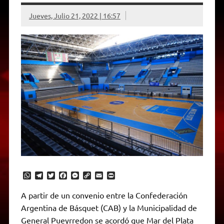
Jueves, Julio 21, 2022 | 16:57
W
T
T
F
M
C
E
P
h
e
w
a
e
o
m
r
a
l
i
c
s
p
a
i
A partir de un convenio entre la Confederación
t
e
t
e
s
y
i
n
Argentina de Básquet (CAB) y la Municipalidad de
s
g
t
b
e
L
l
t
A
r
e
o
n
i
F
General Pueyrredon se acordó que Mar del Plata
p
a
r
o
g
n
r