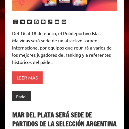
W
T
T
F
M
C
E
P
h
e
w
a
e
o
m
r
a
l
i
c
s
p
a
i
Del 16 al 18 de enero, el Polideportivo Islas
t
e
t
e
s
y
i
n
Malvinas será sede de un atractivo torneo
s
g
t
b
e
L
l
t
A
r
e
o
n
i
F
internacional por equipos que reunirá a varios de
p
a
r
o
g
n
r
p
m
k
e
k
i
los mejores jugadores del ranking y a referentes
r
e
históricos del pádel.
n
d
l
y
LEER MÁS
Padel
MAR DEL PLATA SERÁ SEDE DE
PARTIDOS DE LA SELECCIÓN ARGENTINA