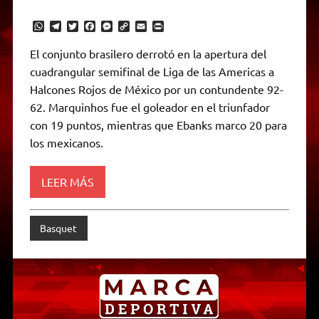
W
T
T
F
M
C
E
P
h
e
w
a
e
o
m
r
a
l
i
c
s
p
a
i
El conjunto brasilero derrotó en la apertura del
t
e
t
e
s
y
i
n
cuadrangular semifinal de Liga de las Americas a
s
g
t
b
e
L
l
t
A
r
e
o
n
i
F
Halcones Rojos de México por un contundente 92-
p
a
r
o
g
n
r
p
m
k
e
k
i
62. Marquinhos fue el goleador en el triunfador
r
e
con 19 puntos, mientras que Ebanks marco 20 para
n
d
los mexicanos.
l
y
LEER MÁS
Basquet