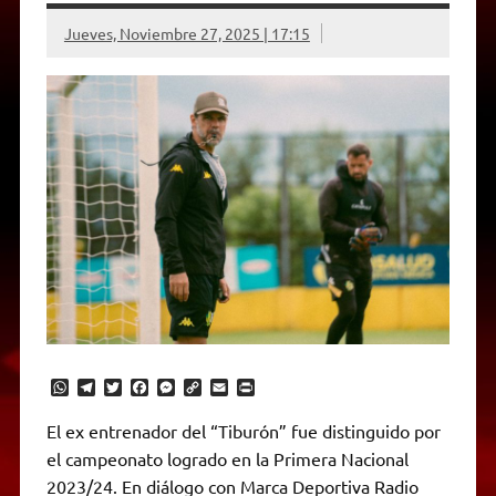
Jueves, Noviembre 27, 2025 | 17:15
W
T
T
F
M
C
E
P
h
e
w
a
e
o
m
r
a
l
i
c
s
p
a
i
El ex entrenador del “Tiburón” fue distinguido por
t
e
t
e
s
y
i
n
el campeonato logrado en la Primera Nacional
s
g
t
b
e
L
l
t
A
r
e
o
n
i
F
2023/24. En diálogo con Marca Deportiva Radio
p
a
r
o
g
n
r