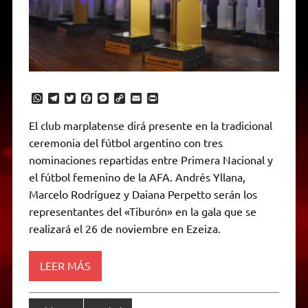
W
T
T
F
M
C
E
P
h
e
w
a
e
o
m
r
a
l
i
c
s
p
a
i
El club marplatense dirá presente en la tradicional
t
e
t
e
s
y
i
n
ceremonia del fútbol argentino con tres
s
g
t
b
e
L
l
t
A
r
e
o
n
i
F
nominaciones repartidas entre Primera Nacional y
p
a
r
o
g
n
r
p
m
k
e
k
i
el fútbol femenino de la AFA. Andrés Yllana,
r
e
Marcelo Rodríguez y Daiana Perpetto serán los
n
d
representantes del «Tiburón» en la gala que se
l
realizará el 26 de noviembre en Ezeiza.
y
LEER MÁS