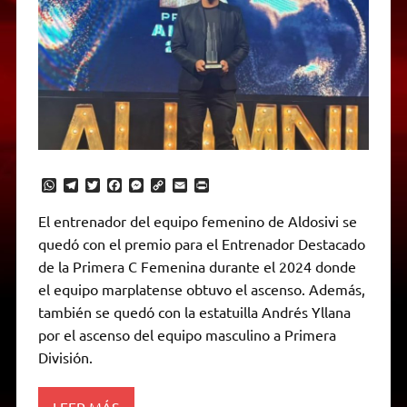
W
T
T
F
M
C
E
P
h
e
w
a
e
o
m
r
a
l
i
c
s
p
a
i
El entrenador del equipo femenino de Aldosivi se
t
e
t
e
s
y
i
n
quedó con el premio para el Entrenador Destacado
s
g
t
b
e
L
l
t
A
r
e
o
n
i
F
de la Primera C Femenina durante el 2024 donde
p
a
r
o
g
n
r
p
m
k
e
k
i
el equipo marplatense obtuvo el ascenso. Además,
r
e
también se quedó con la estatuilla Andrés Yllana
n
d
por el ascenso del equipo masculino a Primera
l
División.
y
LEER MÁS