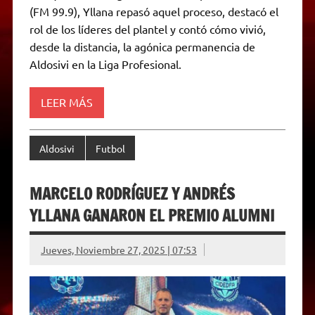
p
m
k
e
k
i
(FM 99.9), Yllana repasó aquel proceso, destacó el
r
e
rol de los líderes del plantel y contó cómo vivió,
n
d
desde la distancia, la agónica permanencia de
l
Aldosivi en la Liga Profesional.
y
LEER MÁS
Aldosivi
Futbol
MARCELO RODRÍGUEZ Y ANDRÉS
YLLANA GANARON EL PREMIO ALUMNI
Jueves, Noviembre 27, 2025 | 07:53