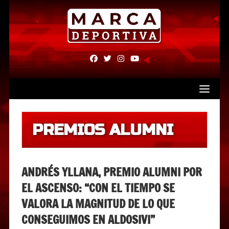
Skip
to
content
fab
fab
fab
fab
fa-
fa-
fa-
fa-
facebook
twitter
instagram
youtube
PREMIOS ALUMNI
ANDRÉS YLLANA, PREMIO ALUMNI POR
EL ASCENSO: “CON EL TIEMPO SE
VALORA LA MAGNITUD DE LO QUE
CONSEGUIMOS EN ALDOSIVI”