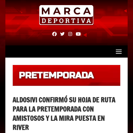
Skip
to
content
fab
fab
fab
fab
fa-
fa-
fa-
fa-
facebook
twitter
instagram
youtube
PRETEMPORADA
ALDOSIVI CONFIRMÓ SU HOJA DE RUTA
PARA LA PRETEMPORADA CON
AMISTOSOS Y LA MIRA PUESTA EN
RIVER