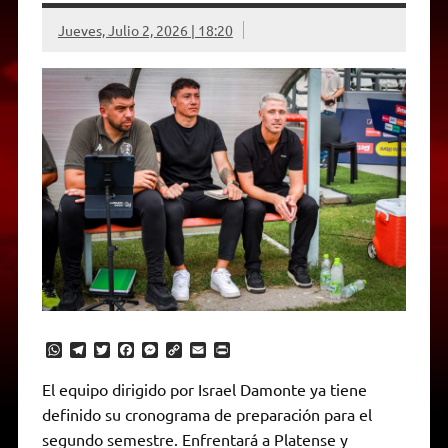
Jueves, Julio 2, 2026 | 18:20
W
T
T
F
M
C
E
P
h
e
w
a
e
o
m
r
a
l
i
c
s
p
a
i
El equipo dirigido por Israel Damonte ya tiene
t
e
t
e
s
y
i
n
definido su cronograma de preparación para el
s
g
t
b
e
L
l
t
A
r
e
o
n
i
F
segundo semestre. Enfrentará a Platense y
p
a
r
o
g
n
r