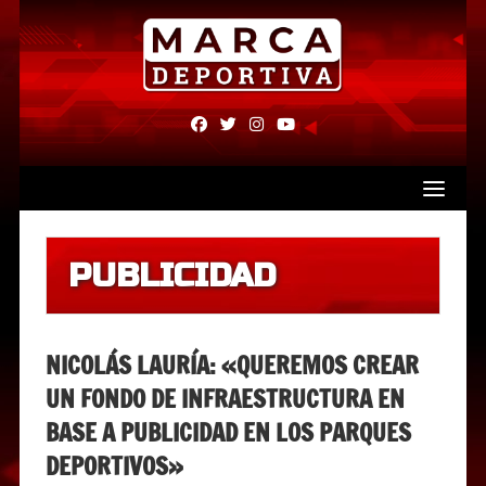
Skip
to
content
fab
fab
fab
fab
fa-
fa-
fa-
fa-
facebook
twitter
instagram
youtube
PUBLICIDAD
NICOLÁS LAURÍA: «QUEREMOS CREAR
UN FONDO DE INFRAESTRUCTURA EN
BASE A PUBLICIDAD EN LOS PARQUES
DEPORTIVOS»