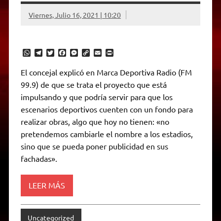
Viernes, Julio 16, 2021 | 10:20
W
T
T
F
M
C
E
P
h
e
w
a
e
o
m
r
a
l
i
c
s
p
a
i
El concejal explicó en Marca Deportiva Radio (FM
t
e
t
e
s
y
i
n
99.9) de que se trata el proyecto que está
s
g
t
b
e
L
l
t
A
r
e
o
n
i
F
impulsando y que podría servir para que los
p
a
r
o
g
n
r
p
m
k
e
k
i
escenarios deportivos cuenten con un fondo para
r
e
realizar obras, algo que hoy no tienen: «no
n
d
pretendemos cambiarle el nombre a los estadios,
l
sino que se pueda poner publicidad en sus
y
fachadas».
LEER MÁS
Uncategorized