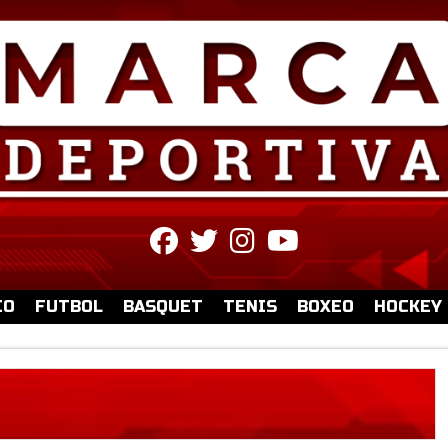
fab
fab
fab
fab
fa-
fa-
fa-
fa-
facebook
twitter
instagram
youtube
IO
FUTBOL
BASQUET
TENIS
BOXEO
HOCKEY