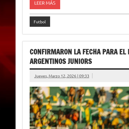
p
m
k
e
k
i
LEER MÁS
r
e
n
d
l
Futbol
y
CONFIRMARON LA FECHA PARA EL P
ARGENTINOS JUNIORS
Jueves, Marzo 12, 2026 | 09:33