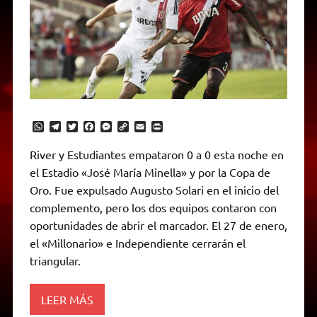
W
T
T
F
M
C
E
P
h
e
w
a
e
o
m
r
a
l
i
c
s
p
a
i
River y Estudiantes empataron 0 a 0 esta noche en
t
e
t
e
s
y
i
n
el Estadio «José María Minella» y por la Copa de
s
g
t
b
e
L
l
t
A
r
e
o
n
i
F
Oro. Fue expulsado Augusto Solari en el inicio del
p
a
r
o
g
n
r
p
m
k
e
k
i
complemento, pero los dos equipos contaron con
r
e
oportunidades de abrir el marcador. El 27 de enero,
n
d
el «Millonario» e Independiente cerrarán el
l
triangular.
y
LEER MÁS