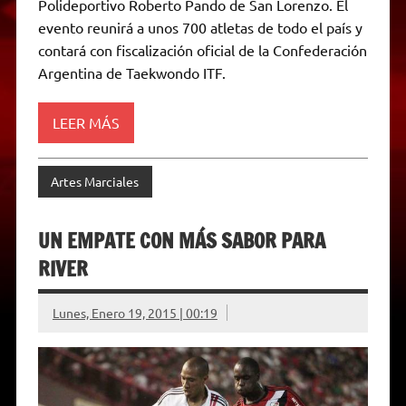
p
m
k
e
k
i
Polideportivo Roberto Pando de San Lorenzo. El
r
e
evento reunirá a unos 700 atletas de todo el país y
n
d
contará con fiscalización oficial de la Confederación
l
Argentina de Taekwondo ITF.
y
LEER MÁS
Artes Marciales
UN EMPATE CON MÁS SABOR PARA
RIVER
Lunes, Enero 19, 2015 | 00:19