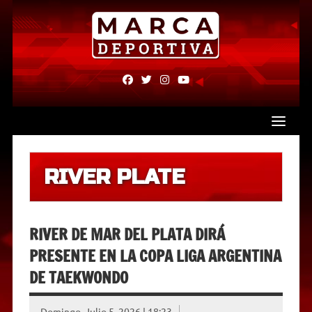
Skip
to
content
fab
fab
fab
fab
fa-
fa-
fa-
fa-
facebook
twitter
instagram
youtube
RIVER PLATE
RIVER DE MAR DEL PLATA DIRÁ
PRESENTE EN LA COPA LIGA ARGENTINA
DE TAEKWONDO
Domingo, Julio 5, 2026 | 18:23