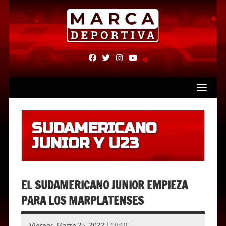
Skip
to
content
fab
fab
fab
fab
fa-
fa-
fa-
fa-
facebook
twitter
instagram
youtube
SUDAMERICANO
JUNIOR Y U23
EL SUDAMERICANO JUNIOR EMPIEZA
PARA LOS MARPLATENSES
Viernes, Marzo 25, 2022 | 18:18