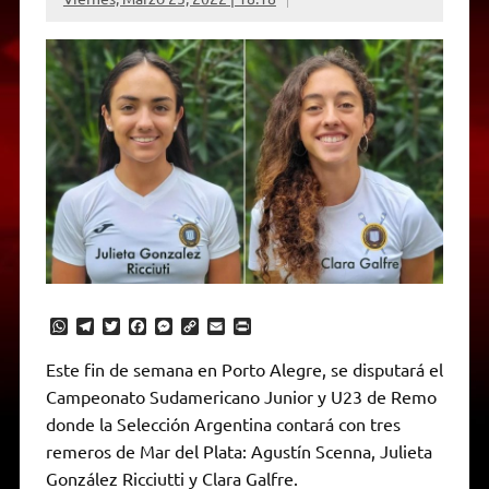
W
T
T
F
M
C
E
P
h
e
w
a
e
o
m
r
a
l
i
c
s
p
a
i
Este fin de semana en Porto Alegre, se disputará el
t
e
t
e
s
y
i
n
Campeonato Sudamericano Junior y U23 de Remo
s
g
t
b
e
L
l
t
A
r
e
o
n
i
F
donde la Selección Argentina contará con tres
p
a
r
o
g
n
r
p
m
k
e
k
i
remeros de Mar del Plata: Agustín Scenna, Julieta
r
e
González Ricciutti y Clara Galfre.
n