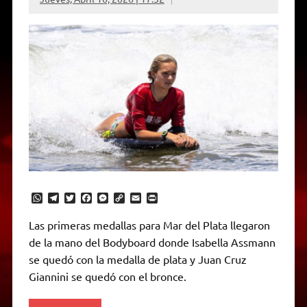
W
T
T
F
M
C
E
P
h
e
w
a
e
o
m
r
a
l
i
c
s
p
a
i
Las primeras medallas para Mar del Plata llegaron
t
e
t
e
s
y
i
n
de la mano del Bodyboard donde Isabella Assmann
s
g
t
b
e
L
l
t
A
r
e
o
n
i
F
se quedó con la medalla de plata y Juan Cruz
p
a
r
o
g
n
r
p
m
k
e
k
i
Giannini se quedó con el bronce.
r
e
n