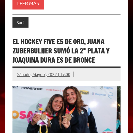
d
LEER MÁS
l
y
Surf
EL HOCKEY FIVE ES DE ORO, JUANA
ZUBERBULHER SUMÓ LA 2° PLATA Y
JOAQUINA DURA ES DE BRONCE
Sábado, Mayo 7, 2022 | 19:00