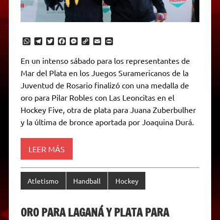
W
T
T
F
M
C
E
P
h
e
w
a
e
o
m
r
a
l
i
c
s
p
a
i
En un intenso sábado para los representantes de
t
e
t
e
s
y
i
n
Mar del Plata en los Juegos Suramericanos de la
s
g
t
b
e
L
l
t
A
r
e
o
n
i
F
Juventud de Rosario finalizó con una medalla de
p
a
r
o
g
n
r
p
m
k
e
k
i
oro para Pilar Robles con Las Leoncitas en el
r
e
Hockey Five, otra de plata para Juana Zuberbulher
n
d
y la última de bronce aportada por Joaquina Durá.
l
y
LEER MÁS
Atletismo
Handball
Hockey
ORO PARA LAGANÁ Y PLATA PARA