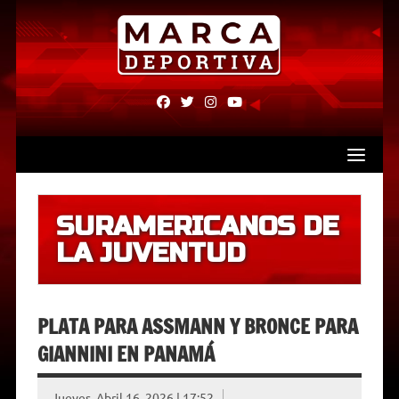
Skip
to
content
fab
fab
fab
fab
fa-
fa-
fa-
fa-
facebook
twitter
instagram
youtube
SURAMERICANOS DE
LA JUVENTUD
PLATA PARA ASSMANN Y BRONCE PARA
GIANNINI EN PANAMÁ
Jueves, Abril 16, 2026 | 17:52