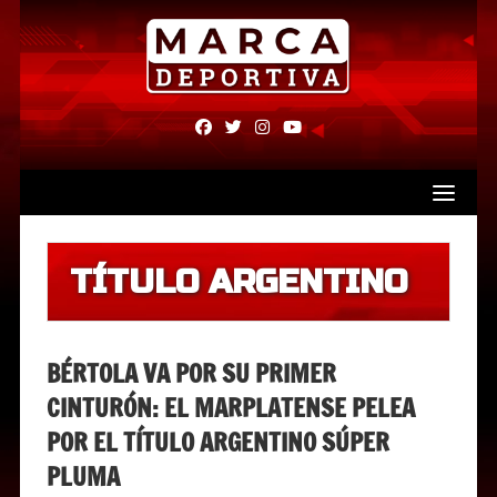
Skip
to
content
fab
fab
fab
fab
fa-
fa-
fa-
fa-
facebook
twitter
instagram
youtube
TÍTULO ARGENTINO
BÉRTOLA VA POR SU PRIMER
CINTURÓN: EL MARPLATENSE PELEA
POR EL TÍTULO ARGENTINO SÚPER
PLUMA