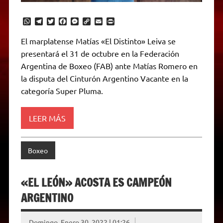
W
T
T
F
M
C
E
P
h
e
w
a
e
o
m
r
a
l
i
c
s
p
a
i
El marplatense Matías «El Distinto» Leiva se
t
e
t
e
s
y
i
n
presentará el 31 de octubre en la Federación
s
g
t
b
e
L
l
t
A
r
e
o
n
i
F
Argentina de Boxeo (FAB) ante Matías Romero en
p
a
r
o
g
n
r
p
m
k
e
k
i
la disputa del Cinturón Argentino Vacante en la
r
e
categoría Super Pluma.
n
d
l
y
LEER MÁS
Boxeo
«EL LEÓN» ACOSTA ES CAMPEÓN
ARGENTINO
Domingo, Enero 30, 2022 | 01:26