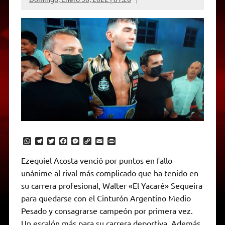
W
T
T
F
M
C
E
P
h
e
w
a
e
o
m
r
a
l
i
c
s
p
a
i
Ezequiel Acosta venció por puntos en fallo
t
e
t
e
s
y
i
n
unánime al rival más complicado que ha tenido en
s
g
t
b
e
L
l
t
A
r
e
o
n
i
F
su carrera profesional, Walter «El Yacaré» Sequeira
p
a
r
o
g
n
r
p
m
k
e
k
i
para quedarse con el Cinturón Argentino Medio
r
e
Pesado y consagrarse campeón por primera vez.
n
d
Un escalón más para su carrera deportiva. Además,