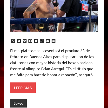
W
T
T
F
M
C
E
P
h
e
w
a
e
o
m
r
a
l
i
c
s
p
a
i
El marplatense se presentará el próximo 28 de
t
e
t
e
s
y
i
n
febrero en Buenos Aires para disputar uno de los
s
g
t
b
e
L
l
t
A
r
e
o
n
i
F
cinturones con mayor historia del boxeo nacional
p
a
r
o
g
n
r
p
m
k
e
k
i
frente al olímpico Brian Arregui. “Es el título que
r
e
me falta para hacerle honor a Monzón”, aseguró.
n
d
l
y
LEER MÁS
Boxeo