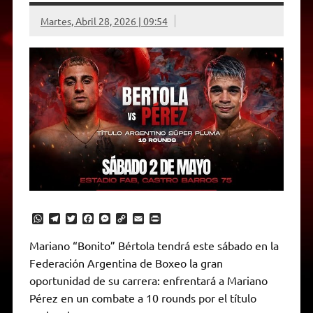
Martes, Abril 28, 2026 | 09:54
W
T
T
F
M
C
E
P
h
e
w
a
e
o
m
r
a
l
i
c
s
p
a
i
Mariano “Bonito” Bértola tendrá este sábado en la
t
e
t
e
s
y
i
n
Federación Argentina de Boxeo la gran
s
g
t
b
e
L
l
t
A
r
e
o
n
i
F
oportunidad de su carrera: enfrentará a Mariano
p
a
r
o
g
n
r
p
m
k
e
k
i
Pérez en un combate a 10 rounds por el título
r
e