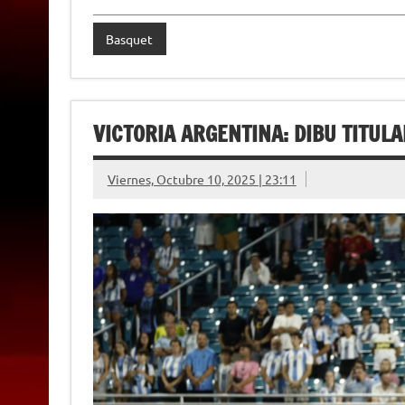
n
d
l
Basquet
y
VICTORIA ARGENTINA: DIBU TITUL
Viernes, Octubre 10, 2025 | 23:11