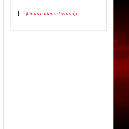
@marcadeportivamdp