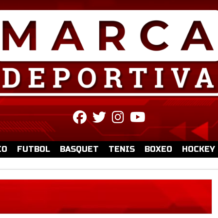
fab
fab
fab
fab
fa-
fa-
fa-
fa-
facebook
twitter
instagram
youtube
IO
FUTBOL
BASQUET
TENIS
BOXEO
HOCKEY