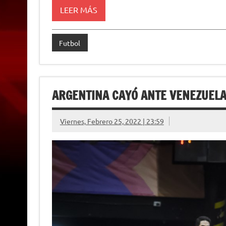
p
m
k
e
k
i
LEER MÁS
r
e
n
d
l
Futbol
y
ARGENTINA CAYÓ ANTE VENEZUELA
Viernes, Febrero 25, 2022 | 23:59