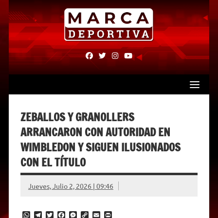
Skip
to
content
fab
fab
fab
fab
fa-
fa-
fa-
fa-
facebook
twitter
instagram
youtube
ZEBALLOS Y GRANOLLERS
ARRANCARON CON AUTORIDAD EN
WIMBLEDON Y SIGUEN ILUSIONADOS
CON EL TÍTULO
Jueves, Julio 2, 2026 | 09:46
W
T
T
F
M
C
E
P