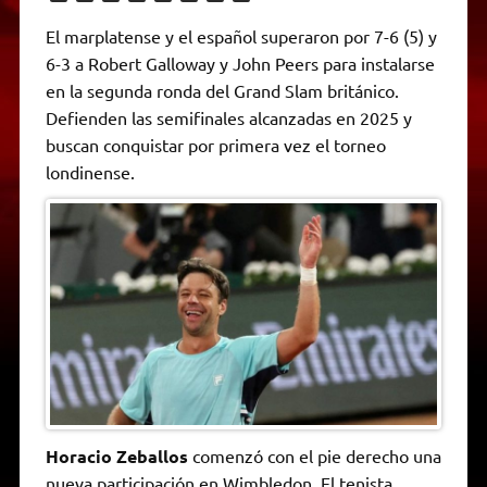
h
e
w
a
e
o
m
r
a
l
i
c
s
p
a
i
El marplatense y el español superaron por 7-6 (5) y
t
e
t
e
s
y
i
n
6-3 a Robert Galloway y John Peers para instalarse
s
g
t
b
e
L
l
t
A
r
e
o
n
i
F
en la segunda ronda del Grand Slam británico.
p
a
r
o
g
n
r
p
m
k
e
k
i
Defienden las semifinales alcanzadas en 2025 y
r
e
buscan conquistar por primera vez el torneo
n
d
londinense.
l
y
Horacio Zeballos
comenzó con el pie derecho una
nueva participación en Wimbledon. El tenista