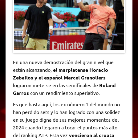
A
r
e
o
n
i
F
p
a
r
o
g
n
r
p
m
k
e
k
i
r
e
n
d
l
y
En una nueva demostración del gran nivel que
están alcanzando,
el marplatense Horacio
Zeballos y el español Marcel Granollers
lograron meterse en las semifinales de
Roland
Garros
con un rendimiento superlativo.
Es que hasta aquí, los ex número 1 del mundo no
han perdido sets y lo han logrado con una solidez
en su juego digna de sus mejores momentos del
2024 cuando llegaron a tocar el puntos más alto
del ranking ATP. Esta vez
vencieron al croata