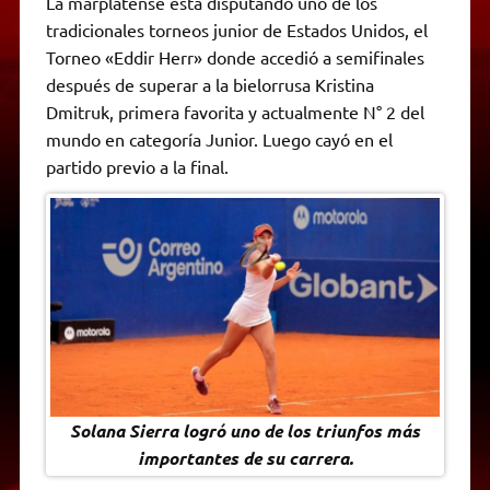
La marplatense está disputando uno de los
t
e
t
e
s
y
i
n
tradicionales torneos junior de Estados Unidos, el
s
g
t
b
e
L
l
t
A
r
e
o
n
i
F
Torneo «Eddir Herr» donde accedió a semifinales
p
a
r
o
g
n
r
p
m
k
e
k
i
después de superar a la bielorrusa Kristina
r
e
Dmitruk, primera favorita y actualmente N° 2 del
n
d
mundo en categoría Junior. Luego cayó en el
l
partido previo a la final.
y
Solana Sierra logró uno de los triunfos más
importantes de su carrera.