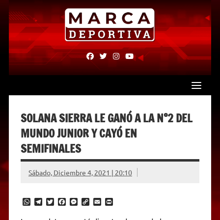
Skip
to
content
fab
fab
fab
fab
fa-
fa-
fa-
fa-
facebook
twitter
instagram
youtube
SOLANA SIERRA LE GANÓ A LA N°2 DEL
MUNDO JUNIOR Y CAYÓ EN
SEMIFINALES
Sábado, Diciembre 4, 2021 | 20:10
W
T
T
F
M
C
E
P
h
e
w
a
e
o
m
r
a
l
i
c
s
p
a
i