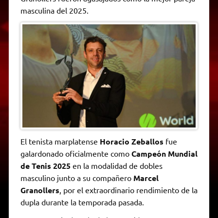
A
r
e
o
n
i
F
masculina del 2025.
p
a
r
o
g
n
r
p
m
k
e
k
i
r
e
n
d
l
y
El tenista marplatense
Horacio Zeballos
fue
galardonado oficialmente como
Campeón Mundial
de Tenis 2025
en la modalidad de dobles
masculino junto a su compañero
Marcel
Granollers
, por el extraordinario rendimiento de la
dupla durante la temporada pasada.