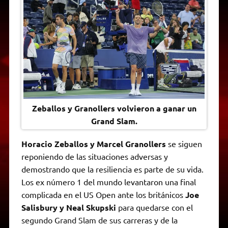
t
e
t
e
s
y
i
n
s
g
t
b
e
L
l
t
A
r
e
o
n
i
F
p
a
r
o
g
n
r
p
m
k
e
k
i
r
e
n
d
l
y
Zeballos y Granollers volvieron a ganar un
Grand Slam.
Horacio Zeballos y Marcel Granollers
se siguen
reponiendo de las situaciones adversas y
demostrando que la resiliencia es parte de su vida.
Los ex número 1 del mundo levantaron una final
complicada en el US Open ante los británicos
Joe
Salisbury y Neal Skupski
para quedarse con el
segundo Grand Slam de sus carreras y de la