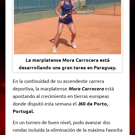
A
r
e
o
n
i
F
p
a
r
o
g
n
r
p
m
k
e
k
i
r
e
n
d
l
y
La marplatense Mora Carrocera está
desarrollando una gran tarea en Paraguay.
En la continuidad de su ascendente carrera
deportiva, la marplatense
Mora Carrocera
está
apostando al crecimiento en tierras europeas
donde disputó esta semana el
J60 de Porto,
Portugal.
En un torneo de buen nivel, pudo avanzar dos
rondas incluida la eliminación de la máxima favorita